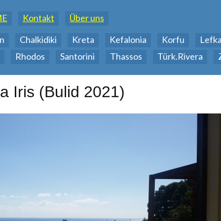
ME
Kontakt
Über uns
n
Chalkidiki
Kreta
Kefalonia
Korfu
Lefk
Rhodos
Santorini
Thassos
Türk.Rivera
a Iris (Bulid 2021)