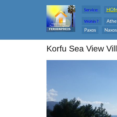
HO
Service:
Athe
Wohin ?
Paxos
Naxos
Korfu Sea View Vill