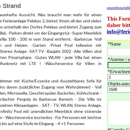
m Strand
traumhafte Aussicht. Was braucht man mehr für einen
erienanlage Pelekas 2, bietet Ihnen all das und vieles
age unterhalb des Dorfes Pelekas und bietet Zugang zum
lla). -Parken direkt vor der Eingangstür -Super Meerblick
illa 100 - 200 m vom Stand entfernt. -Barbecue -Voll
n und Heizen. -Garten -Privat Pool teilweise mit
ereo Anlage -SAT-TV -Baujahr 2022 -Alle Villen sind
ten Privatsphäre. -Gutes WLAN - jede Villa hat einen
lfunknetz mit LTE ! -Wäscheservice für Villen in
zimmer mit Küche/Essecke und Ausziehbares Sofa für
eins davon zuzätzlicher Zugang vom Wohnzimmer) - Voll
en, Microwelle, Geschirrspüler, Backofen, Kühlschrank -
rdachte Pergola im Barbecue Bereich - Die Villa ist
Einzelnen Klimaanlagen. - SAT - TV, WLAN, Stereo Anlage,
nfinity Pool mit unendlichen Meerblick ohne störende
r - Wäscheservice kostenlos - Für Personen mit leichter
bis auf eine Stufe im Eingang. - 4 +1 Personen