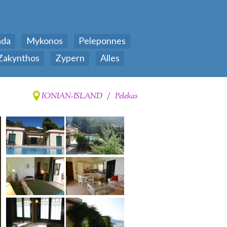
ada
Mykonos
Peleponnes
Zakynthos
Zypern
Alles
IONIAN-ISLAND
/
Pelekas