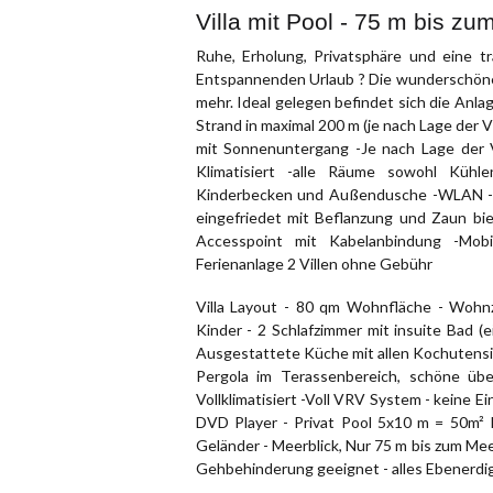
Villa mit Pool - 75 m bis zu
Ruhe, Erholung, Privatsphäre und eine 
Entspannenden Urlaub ? Die wunderschöne F
mehr. Ideal gelegen befindet sich die Anl
Strand in maximal 200 m (je nach Lage der Vi
mit Sonnenuntergang -Je nach Lage der V
Klimatisiert -alle Räume sowohl Kühle
Kinderbecken und Außendusche -WLAN -St
eingefriedet mit Beflanzung und Zaun bie
Accesspoint mit Kabelanbindung -Mobi
Ferienanlage 2 Villen ohne Gebühr
Villa Layout - 80 qm Wohnfläche - Wohn
Kinder - 2 Schlafzimmer mit insuite Bad (
Ausgestattete Küche mit allen Kochutensil
Pergola im Terassenbereich, schöne übe
Vollklimatisiert -Voll VRV System - keine 
DVD Player - Privat Pool 5x10 m = 50m² I
Geländer - Meerblick, Nur 75 m bis zum Mee
Gehbehinderung geeignet - alles Ebenerdig 