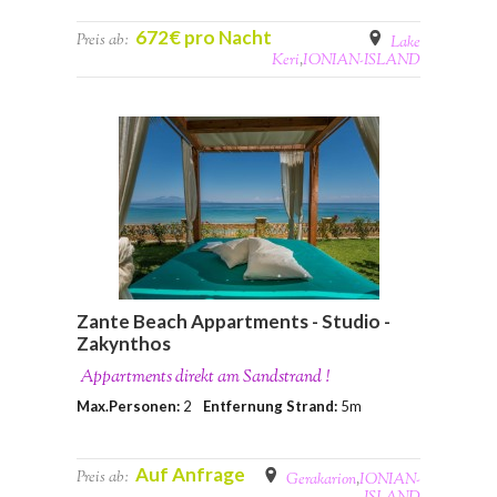
672€ pro Nacht
Preis ab:
Lake
Keri
,
IONIAN-ISLAND
Zante Beach Appartments - Studio -
Zakynthos
Appartments direkt am Sandstrand !
Max.Personen:
2
Entfernung Strand:
5m
Auf Anfrage
Preis ab:
Gerakarion
,
IONIAN-