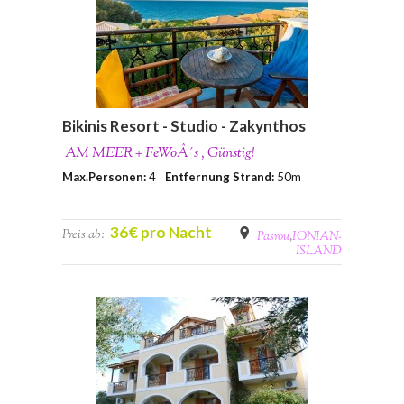
Bikinis Resort - Studio - Zakynthos
AM MEER + FeWoÂ´s , Günstig!
Max.Personen:
4
Entfernung Strand:
50m
36€ pro Nacht
Preis ab:
Pasrou
,
IONIAN-
ISLAND