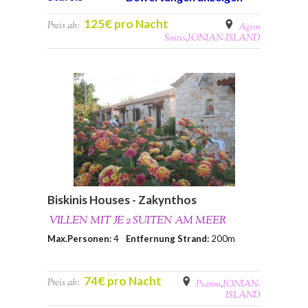
125€ pro Nacht
Preis ab:
Agios
Sostis
,
IONIAN-ISLAND
Biskinis Houses - Zakynthos
VILLEN MIT JE 2 SUITEN AM MEER
Max.Personen:
4
Entfernung Strand:
200m
74€ pro Nacht
Preis ab:
Psarou
,
IONIAN-
ISLAND