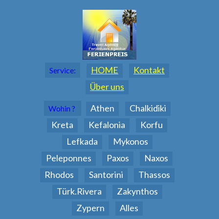
HOME
Kontakt
Service:
Über uns
Athen
Chalkidiki
Wohin ?
Kreta
Kefalonia
Korfu
Lefkada
Mykonos
Peleponnes
Paxos
Naxos
Rhodos
Santorini
Thassos
Türk.Rivera
Zakynthos
Zypern
Alles