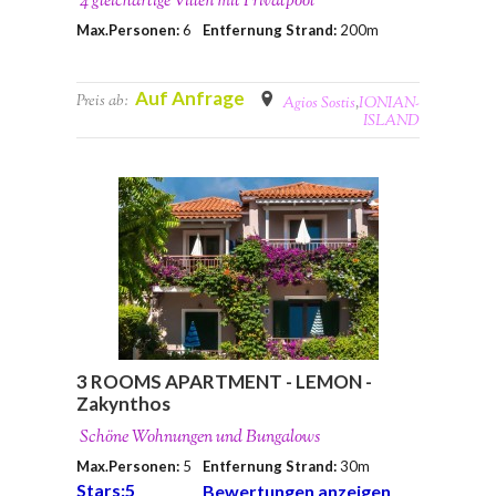
4 gleichartige Villen mit Privatpool
Max.Personen:
6
Entfernung Strand:
200m
Auf Anfrage
Preis ab:
Agios Sostis
,
IONIAN-
ISLAND
3 ROOMS APARTMENT - LEMON -
Zakynthos
Schöne Wohnungen und Bungalows
Max.Personen:
5
Entfernung Strand:
30m
Stars:5
Bewertungen anzeigen