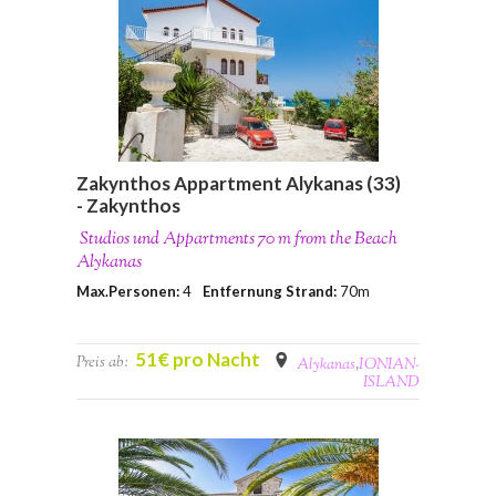
Zakynthos Appartment Alykanas (33)
- Zakynthos
Studios und Appartments 70 m from the Beach
Alykanas
Max.Personen:
4
Entfernung Strand:
70m
51€ pro Nacht
Preis ab:
Alykanas
,
IONIAN-
ISLAND