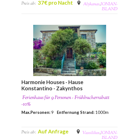
37€ pro Nacht
Preis ab:
Alykanas
,
IONIAN-
ISLAND
Harmonie Houses - Hause
Konstantino - Zakynthos
Ferienhaus für 9 Personen - Frühbucherrabatt
-10%
Max.Personen:
9
Entfernung Strand:
1000m
Auf Anfrage
Preis ab:
Vassilikos
,
IONIAN-
ISLAND