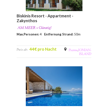
Biskinis Resort - Appartment -
Zakynthos
AM MEER + Günstig!
Max.Personen:
4
Entfernung Strand:
50m
44€ pro Nacht
Preis ab:
Psarou
,
IONIAN-
ISLAND