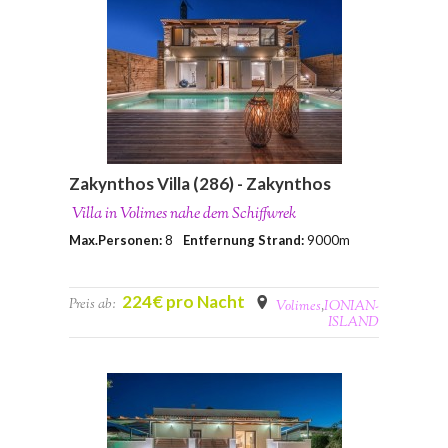
Zakynthos Villa (286) - Zakynthos
Villa in Volimes nahe dem Schiffwrek
Max.Personen:
8
Entfernung Strand:
9000m
224€ pro Nacht
Preis ab:
Volimes
,
IONIAN-
ISLAND