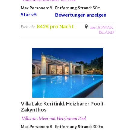
Villa direkt am Meer mit Pool
Max.Personen:
8
Entfernung Strand:
50m
Stars:5
Bewertungen anzeigen
842€ pro Nacht
Preis ab:
keri
,
IONIAN-
ISLAND
Villa Lake Keri (inkl. Heizbarer Pool) -
Zakynthos
Villa am Meer mit Heizbarem Pool
Max.Personen:
8
Entfernung Strand:
300m