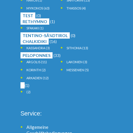
NAXOS
(1)
SANTORINI
(13)
MYKONOS
(63)
THASSOS
(4)
TEST
(0)
RETHYMNO
(1)
SFAKAKI
(1)
TENTINO-SÃ¼DTIROL
(0)
CHALKIDIKI
(16)
KASSANDRA
(3)
SITHONIA
(13)
PELOPONNES
(33)
ARGOLIS
(11)
LAKONIEN
(3)
KORINTH
(2)
MESSENIEN
(5)
ARKADIEN
(12)
(1)
(2)
Service:
Allgemeine