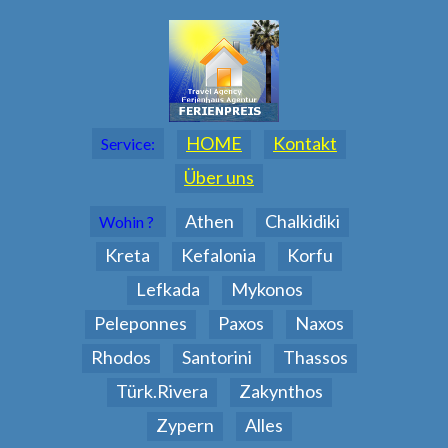
HOME
Kontakt
Service:
Über uns
Athen
Chalkidiki
Wohin ?
Kreta
Kefalonia
Korfu
Lefkada
Mykonos
Peleponnes
Paxos
Naxos
Rhodos
Santorini
Thassos
Türk.Rivera
Zakynthos
Zypern
Alles