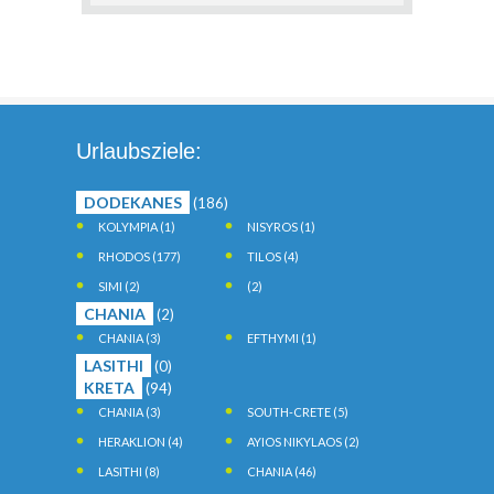
Urlaubsziele:
DODEKANES
(186)
KOLYMPIA
(1)
NISYROS
(1)
RHODOS
(177)
TILOS
(4)
SIMI
(2)
(2)
CHANIA
(2)
CHANIA
(3)
EFTHYMI
(1)
LASITHI
(0)
KRETA
(94)
CHANIA
(3)
SOUTH-CRETE
(5)
HERAKLION
(4)
AYIOS NIKYLAOS
(2)
LASITHI
(8)
CHANIA
(46)