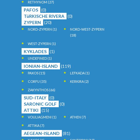
RETHYNOM
(27)
PAFOS
(0)
TüRKISCHE RIVERA
(0)
ZYPERN
(20)
NORD-ZYPERN
(1)
NORD-WEST-ZYPERN
(18)
WEST-ZYPERN
(1)
KYKLADES
(1)
UNDEFINED
(1)
IONIAN-ISLAND
(119)
PAXOS
(15)
LEFKADA
(1)
CORFU
(35)
KERKIRA
(2)
ZAKYNTHOS
(66)
SUD-ITALY
(0)
SARONIC GOLF
(0)
ATTIKI
(15)
VOULIAGMENI
(1)
ATHEN
(7)
ATTIKA
(7)
AEGEAN-ISLAND
(81)