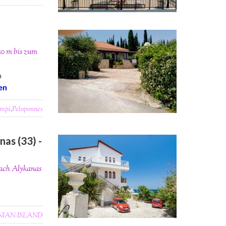
50 m bis zum
m
en
mpi
,
Peloponnes
as (33) -
each Alykanas
NIAN-ISLAND