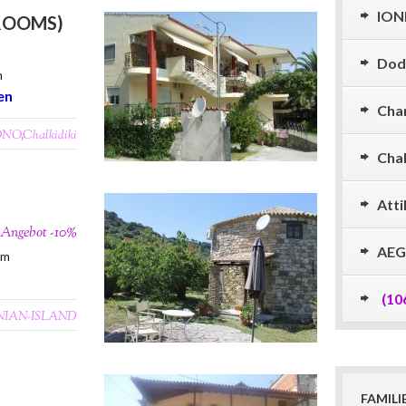
ION
ROOMS)
Dod
m
en
Cha
ONO
,
Chalkidiki
Chal
Atti
e Angebot -10%
AEG
0m
(10
NIAN-ISLAND
FAMILI