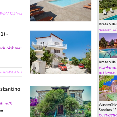
FAKAKI
,
Kreta
Kreta Vill
Heizbarer Pool
1) -
each Alykanas
Kreta Villa
Villa 7km von 
NIAN-ISLAND
zu 8 Personen
stantino
att -10%
Windmühl
Sorokos **
0m
FANTASTIS