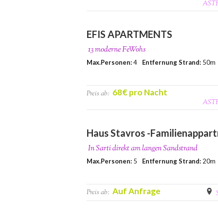
AST
EFIS APARTMENTS
13 moderne FeWohs
Max.Personen:
4
Entfernung Strand:
50m
68€ pro Nacht
Preis ab:
AST
Haus Stavros -Familienappar
In Sarti direkt am langen Sandstrand
Max.Personen:
5
Entfernung Strand:
20m
Auf Anfrage
Preis ab: