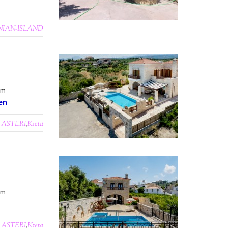
NIAN-ISLAND
0m
en
ASTERI
,
Kreta
0m
ASTERI
,
Kreta