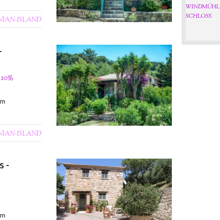
WINDMÜHL
SCHLOSS
NIAN-ISLAND
-
- 10%
0m
NIAN-ISLAND
 -
0m