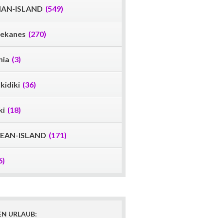
IAN-ISLAND
(549)
ekanes
(270)
nia
(3)
kidiki
(36)
ki
(18)
EAN-ISLAND
(171)
6)
EN URLAUB: