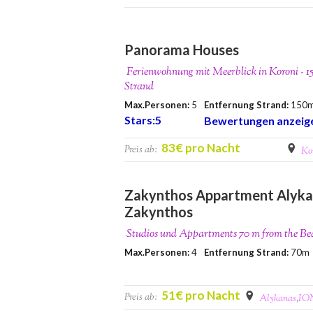
Panorama Houses
Ferienwohnung mit Meerblick in Koroni - 1
Strand
Max.Personen:
5
Entfernung Strand:
150
Stars:5
Bewertungen anzeig
83€ pro Nacht
Preis ab:
Ko
Zakynthos Appartment Alykan
Zakynthos
Studios und Appartments 70 m from the B
Max.Personen:
4
Entfernung Strand:
70m
51€ pro Nacht
Preis ab:
Alykanas
,
IO