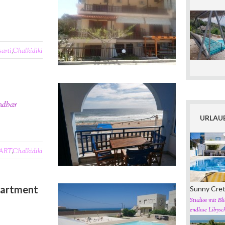
sarti
,
Chalkidiki
andbar
URLAUB
ART
,
Chalkidiki
partment
Sunny Cret
Studios mit Bli
endlose Libys