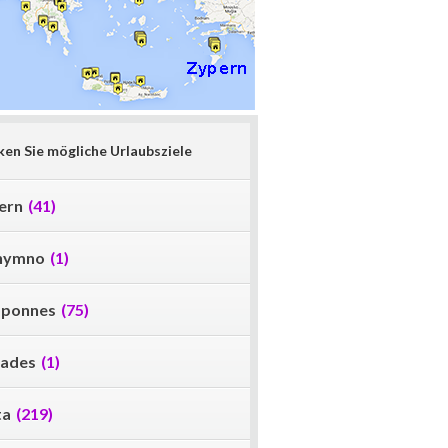
en Sie mögliche Urlaubsziele
ern
(41)
hymno
(1)
oponnes
(75)
lades
(1)
ta
(219)