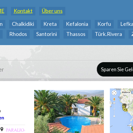
ME
Kontakt
Über uns
n
Chalkidiki
Kreta
Kefalonia
Korfu
Lefk
Rhodos
Santorini
Thassos
Türk.Rivera
er
Sparen Sie Gel
m
en
PARALIO-