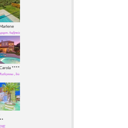
a Marlene
 gegen Aufpreis
 Carola ****
Rethymno , bis
e
**
CHE