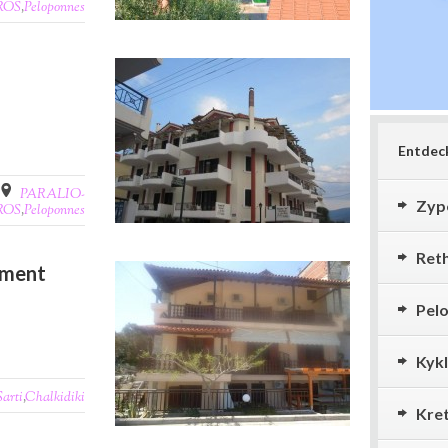
ROS
,
Peloponnes
Entdeck
PARALIO-
Zyp
ROS
,
Peloponnes
Ret
tment
Pel
Kyk
Sarti
,
Chalkidiki
Kre