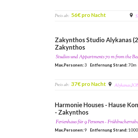
56€ pro Nacht
Preis ab:
S
Zakynthos Studio Alykanas (2
Zakynthos
Studios und Appartments 70 m from the B
Max.Personen:
3
Entfernung Strand:
70m
37€ pro Nacht
Preis ab:
Alykanas
,
IO
Harmonie Houses - Hause Kon
- Zakynthos
Ferienhaus für 9 Personen - Frühbucherrab
Max.Personen:
9
Entfernung Strand:
100