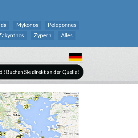
ada
Mykonos
Peleponnes
Zakynthos
Zypern
Alles
d ! Buchen Sie direkt an der Quelle!