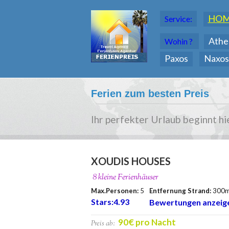
HO
Service:
Athe
Wohin ?
Paxos
Naxos
Ferien zum besten Preis
Ihr perfekter Urlaub beginnt hi
XOUDIS HOUSES
8 kleine Ferienhäuser
Max.Personen:
5
Entfernung Strand:
300
Stars:4.93
Bewertungen anzeig
90€ pro Nacht
Preis ab: