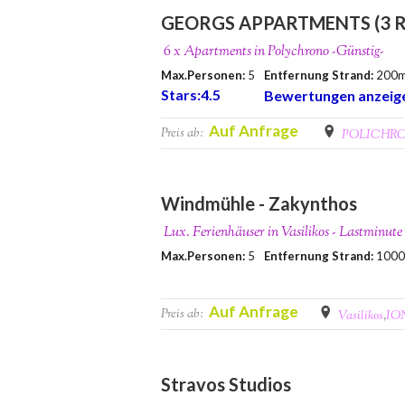
GEORGS APPARTMENTS (3 
6 x Apartments in Polychrono -Günstig-
Max.Personen:
5
Entfernung Strand:
200
Stars:4.5
Bewertungen anzeig
Auf Anfrage
Preis ab:
POLICHR
Windmühle - Zakynthos
Lux. Ferienhäuser in Vasilikos - Lastminut
Max.Personen:
5
Entfernung Strand:
100
Auf Anfrage
Preis ab:
Vasilikos
,
IO
Stravos Studios